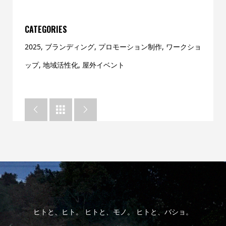
CATEGORIES
2025
,
ブランディング
,
プロモーション制作
,
ワークショ
ップ
,
地域活性化
,
屋外イベント



ヒトと、ヒト。 ヒトと、モノ。 ヒトと、バショ。